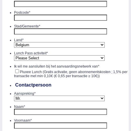
Postcode
*
Stad/Gemeente
*
Land
*
Lunch Pass activiteit
*
Ik wil me aansluiten bij het aanvaardingsnetwerk van
*
Pluxee Lunch (Gratis activatie, geen abonnementskosten ; 1,5% per
transactie met min 0,10€ (€ 0,65 per transactie ≥ 10€))
Contactpersoon
Aanspreking
*
Naam
*
Voornaam
*